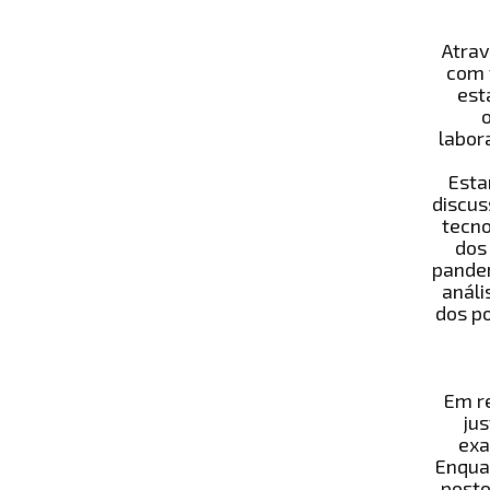
Atrav
com 
est
labor
Esta
discus
tecno
dos
pandem
análi
dos po
Em re
ju
exa
Enqua
posto