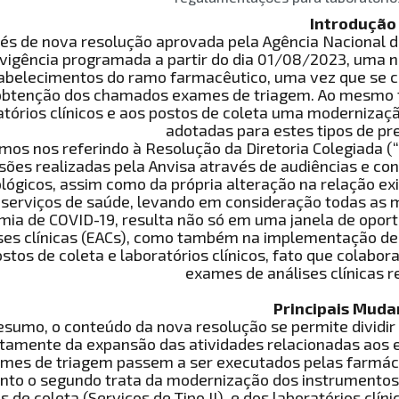
Introdução
és de nova resolução aprovada pela Agência Nacional de
vigência programada a partir do dia 01/08/2023, uma n
abelecimentos do ramo farmacêutico, uma vez que se c
obtenção dos chamados exames de triagem. Ao mesmo t
atórios clínicos e aos postos de coleta uma modernizaçã
adotadas para estes tipos de pr
mos nos referindo à Resolução da Diretoria Colegiada (
sões realizadas pela Anvisa através de audiências e co
lógicos, assim como da própria alteração na relação exi
 serviços de saúde, levando em consideração todas as
ia de COVID-19, resulta não só em uma janela de oport
ses clínicas (EACs), como também na implementação de
stos de coleta e laboratórios clínicos, fato que colabo
exames de análises clínicas r
Principais Muda
sumo, o conteúdo da nova resolução se permite dividir e
stamente da expansão das atividades relacionadas aos e
mes de triagem passem a ser executados pelas farmácias
nto o segundo trata da modernização dos instrumentos 
s de coleta (Serviços de Tipo II), e dos laboratórios clín