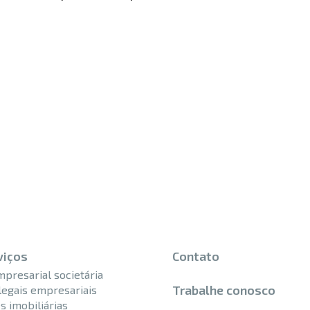
viços
Contato
mpresarial societária
Trabalhe conosco
legais empresariais
s imobiliárias