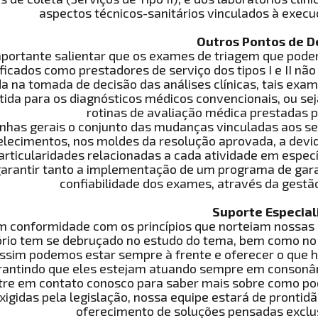
aspectos técnicos-sanitários vinculados à execu
Outros Pontos de 
mportante salientar que os exames de triagem que poder
ificados como prestadores de serviço dos tipos I e II n
da na tomada de decisão das análises clínicas, tais ex
tida para os diagnósticos médicos convencionais, ou se
rotinas de avaliação médica prestadas p
inhas gerais o conjunto das mudanças vinculadas aos se
lecimentos, nos moldes da resolução aprovada, a devid
articularidades relacionadas a cada atividade em espe
arantir tanto a implementação de um programa de gara
confiabilidade dos exames, através da gestão
Suporte Especial
m conformidade com os princípios que norteiam nossas 
ório tem se debruçado no estudo do tema, bem como no 
ssim podemos estar sempre à frente e oferecer o que há
rantindo que eles estejam atuando sempre em consonânc
tre em contato conosco para saber mais sobre como p
xigidas pela legislação, nossa equipe estará de prontid
oferecimento de soluções pensadas excl