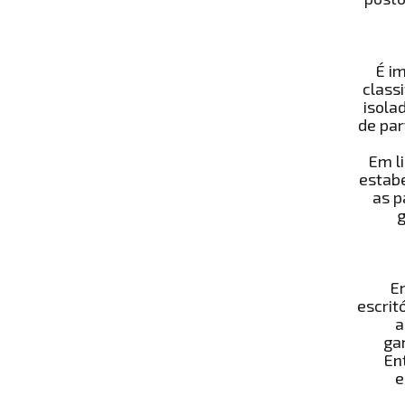
É i
class
isola
de par
Em l
estabe
as p
g
E
escrit
a
ga
En
e