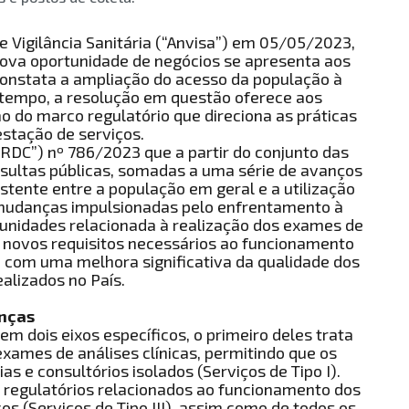
 Vigilância Sanitária (“Anvisa”) em 05/05/2023,
ova oportunidade de negócios se apresenta aos
onstata a ampliação do acesso da população à
empo, a resolução em questão oferece aos
o do marco regulatório que direciona as práticas
estação de serviços.
“RDC”) nº 786/2023 que a partir do conjunto das
nsultas públicas, somadas a uma série de avanços
stente entre a população em geral e a utilização
 mudanças impulsionadas pelo enfrentamento à
unidades relacionada à realização dos exames de
 novos requisitos necessários ao funcionamento
ra com uma melhora significativa da qualidade dos
ealizados no País.
nças
m dois eixos específicos, o primeiro deles trata
xames de análises clínicas, permitindo que os
 e consultórios isolados (Serviços de Tipo I).
regulatórios relacionados ao funcionamento dos
icos (Serviços de Tipo III), assim como de todos os